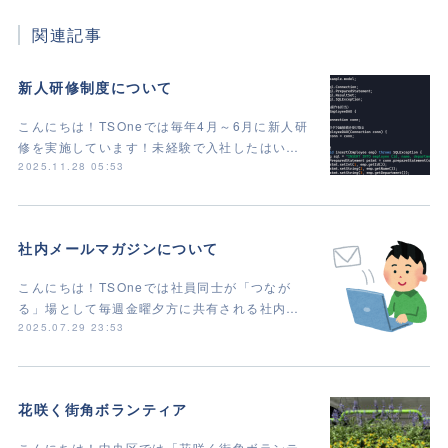
関連記事
新人研修制度について
こんにちは！TSOneでは毎年4月～6月に新人研
修を実施しています！未経験で入社したはい…
2025.11.28 05:53
社内メールマガジンについて
こんにちは！TSOneでは社員同士が「つなが
る」場として毎週金曜夕方に共有される社内…
2025.07.29 23:53
花咲く街角ボランティア
こんにちは！中央区では「花咲く街角ボランテ