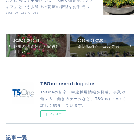
ィア」という歩道上の花壇の管理をお手伝い…
2024.04.26 04:45
2025.03.05 00:13
2025.01.08 07:52
花壇の植え替えを実施し
部活動紹介 ゴルフ部
ました
TSOne recruiting site
TSOneの新卒・中途採用情報を掲載。事業や
働く人、働き方データなど、TSOneについて
詳しく紹介しています。
フォロー
記事一覧