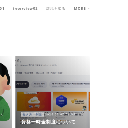
w01
interview02
環境を知る
MORE
い
2025.02.07 04:03
働き方、制度
資格一時金制度について